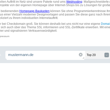
uellen Auftritt im Netz sind unsere Pakete rund ums
Webhosting
: Maßgeschneiderte A
tprojekte von der eigenen Homepage über Internet-Shops bis zu Lösungen für gr
zu bedienenden
Homepage-Baukasten
können Sie ohne Programmierkenntnisse Ihre
aus einer Vielzahl moderner Designvorlagen und passen Sie diese ganz nach Ihre
ziert zu Ihrem individuellen Internetauftritt.
ir bei Checkdomain groß. Sie können deshalb bei uns nicht nur eine eigene
Domai
 sich auch über das Thema SSL informieren und SSL-Zertifikate erwerben. Mit ein
zer und signalisieren Vertrauenswürdigkeit.
pressum
.
Top 20